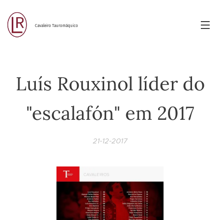
Cavaleiro Tauromáquico
Luís Rouxinol líder do
"escalafón" em 2017
21-12-2017